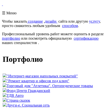
☰ Меню
Чтобы заказать
создание
,
дизайн
сайта или другую
услугу
,
просто свяжитесь любым удобным
способом
.
Профессиональный уровень работ можете оценить в разделе
портфолио
или посмотреть официальную
сертификацию
наших специалистов .
Портфолио
"Интернет-магазин напольных покрытий"
"Ремонт квартир и офисов под ключ"
Торговый дом "Атлетика". Ортопедические товары
Форд Центр Гражданский
ТДВ Авто
Страна сказок
Други-е. Социальная сеть